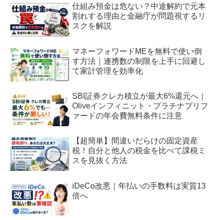
仕組み預金は危ない？中途解約で元本
割れする理由と金融庁が問題視するリ
スクを解説
マネーフォワードMEを無料で使い倒
す方法｜連携数の制限を上手に回避し
て家計管理を効率化
SBI証券クレカ積立が最大6%還元へ｜
Oliveインフィニット・プラチナプリフ
ァードの年会費無料条件に注意
【超簡単】間違いだらけの固定資産
税！自分と他人の税金を比べて課税ミ
スを見抜く方法
iDeCo改悪｜年払いの手数料は実質13
倍へ