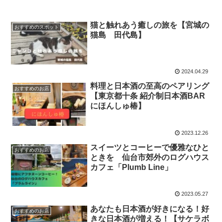
猫と触れあう癒しの旅を【宮城の
おすすめのスポット
猫島 田代島】
2024.04.29
料理と日本酒の至高のペアリング
おすすめのお店
【東京都十条 紹介制日本酒BAR
にほんしゅ椿】
2023.12.26
スイーツとコーヒーで優雅なひと
おすすめのお店
ときを 仙台市郊外のログハウス
カフェ「Plumb Line」
2023.05.27
あなたも日本酒が好きになる！好
おすすめのお店
きな日本酒が増える！【サケラボ