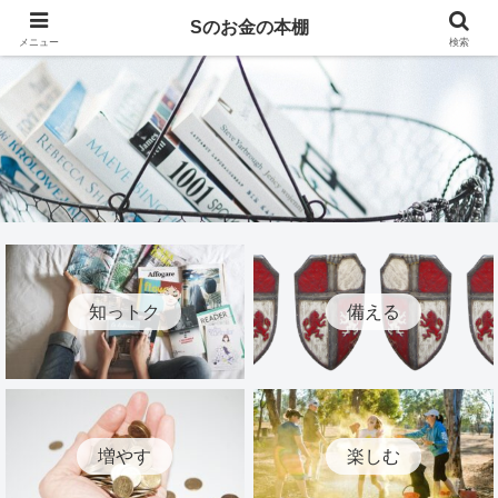
Sのお金の本棚
メニュー
検索
知っトク
備える
増やす
楽しむ