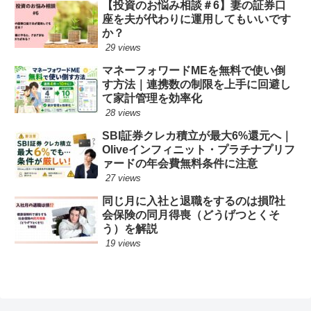
【投資のお悩み相談＃6】妻の証券口
座を夫が代わりに運用してもいいです
か？
29 views
マネーフォワードMEを無料で使い倒
す方法｜連携数の制限を上手に回避し
て家計管理を効率化
28 views
SBI証券クレカ積立が最大6%還元へ｜
Oliveインフィニット・プラチナプリフ
ァードの年会費無料条件に注意
27 views
同じ月に入社と退職をするのは損⁉︎社
会保険の同月得喪（どうげつとくそ
う）を解説
19 views