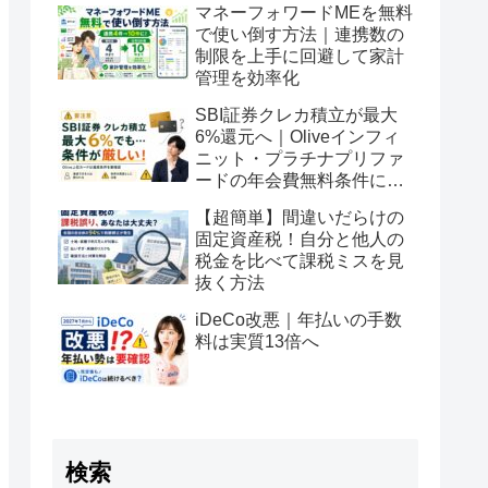
マネーフォワードMEを無料
で使い倒す方法｜連携数の
制限を上手に回避して家計
管理を効率化
SBI証券クレカ積立が最大
6%還元へ｜Oliveインフィ
ニット・プラチナプリファ
ードの年会費無料条件に注
意
【超簡単】間違いだらけの
固定資産税！自分と他人の
税金を比べて課税ミスを見
抜く方法
iDeCo改悪｜年払いの手数
料は実質13倍へ
検索