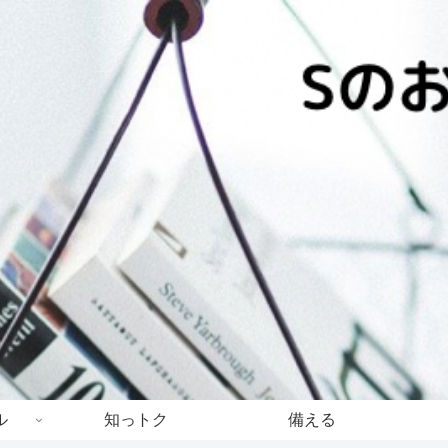
ル
知っトク
備える