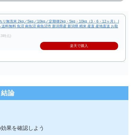
 2kg／5kg／10kg／定期便2kg・5kg・10kg（3・6・12ヶ月） |
め 送料無料 魚沼 南魚沼 南魚沼市 新潟県産 新潟県 精米 産直 産地直送 お取
/13時点)
楽天で購入
結論
の効果を確認しよう