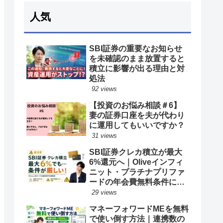
人気
SBI証券の重要なお知らせ
を未確認のまま放置すると
積立に影響が出る理由と対
処法
92 views
【投資のお悩み相談＃6】
妻の証券口座を夫が代わり
に運用してもいいですか？
31 views
SBI証券クレカ積立が最大
6%還元へ｜Oliveインフィ
ニット・プラチナプリファ
ードの年会費無料条件に注
意
29 views
マネーフォワードMEを無料
で使い倒す方法｜連携数の