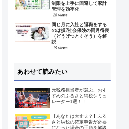
制限を上手に回避して家計
管理を効率化
28 views
同じ月に入社と退職をする
のは損⁉︎社会保険の同月得喪
（どうげつとくそう）を解
説
19 views
あわせて読みたい
元税務担当者が選ぶ、おす
すめのふるさと納税シミュ
レーター1選！！
【あなたは大丈夫？】ふる
さと納税の確定申告が必要
になった場合の手順を解説