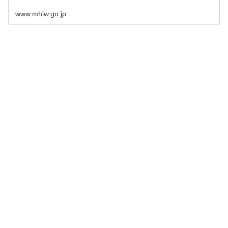
www.mhlw.go.jp