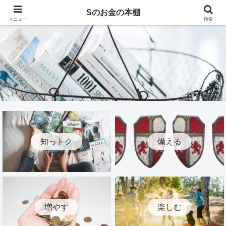
Sのお金の本棚
メニュー
検索
知っトク
備える
増やす
楽しむ