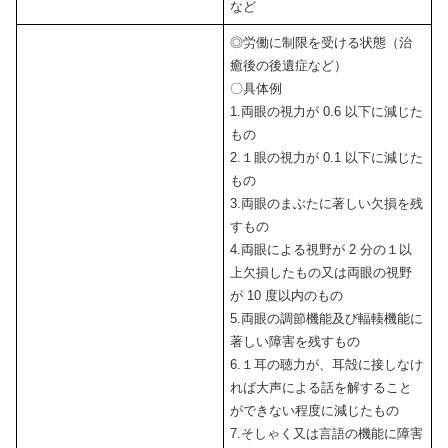
など
◎労働に制限を受ける状態（治
癒後の後遺症など）
〇具体例
1.両眼の視力が 0.6 以下に減じた
もの
2.１眼の視力が 0.1 以下に減じた
もの
3.両眼のまぶたに著しい欠損を残
すもの
4.両眼による視野が 2 分の１以
上欠損したもの又は両眼の視野
が 10 度以内のもの
5.両眼の調節機能及び輻輳機能に
著しい障害を残すもの
6.１耳の聴力が、耳殻に接しなけ
れば大声による話を解すること
ができない程度に減じたもの
7.そしゃく又は言語の機能に障害