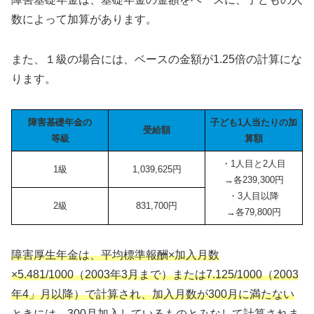
数によって加算があります。
また、１級の場合には、ベースの金額が1.25倍の計算にな
ります。
障害基礎年金の
子ども1人当たりの加
受給額
等級
算額
・1人目と2人目
1級
1,039,625円
→各239,300円
・3人目以降
2級
831,700円
→各79,800円
障害厚生年金は、平均標準報酬×加入月数
×5.481/1000（2003年3月まで）または7.125/1000（2003
年4」月以降）で計算され、加入月数が300月に満たない
ときには、300月加入しているものとみなして計算されま