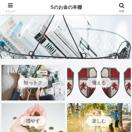
Sのお金の本棚
メニュー
検索
知っトク
備える
増やす
楽しむ